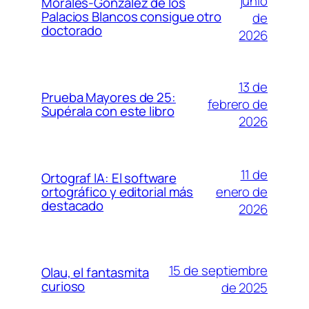
junio
Morales-González de los
Palacios Blancos consigue otro
de
doctorado
2026
13 de
Prueba Mayores de 25:
febrero de
Supérala con este libro
2026
11 de
Ortograf IA: El software
enero de
ortográfico y editorial más
destacado
2026
15 de septiembre
Olau, el fantasmita
curioso
de 2025