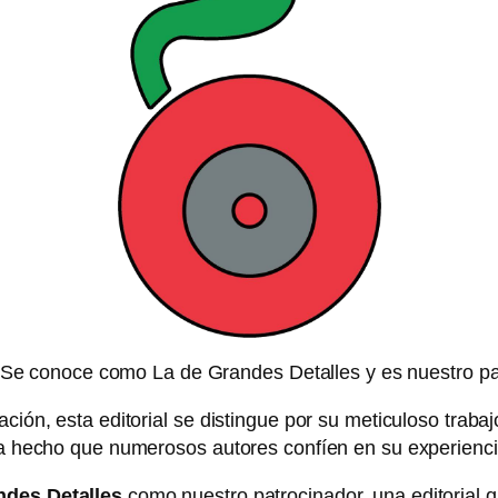
s. Se conoce como La de Grandes Detalles y es nuestro pa
ción, esta editorial se distingue por su meticuloso trabaj
ha hecho que numerosos autores confíen en su experiencia
ndes Detalles
como nuestro patrocinador, una editorial qu