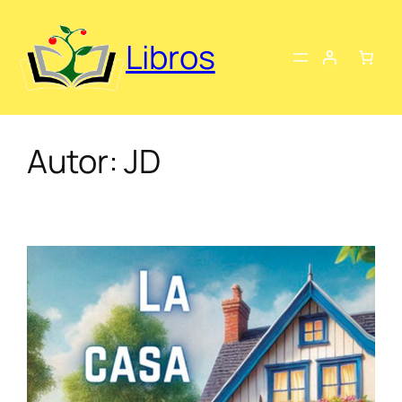
Saltar
al
Libros
contenido
Autor:
JD